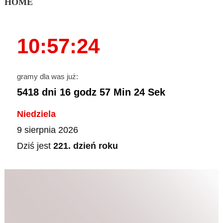
HOME
10:57:25
gramy dla was już:
5418
dni
16
godz
57
Min
25
Sek
Niedziela
9 sierpnia 2026
Dziś jest
221. dzień roku