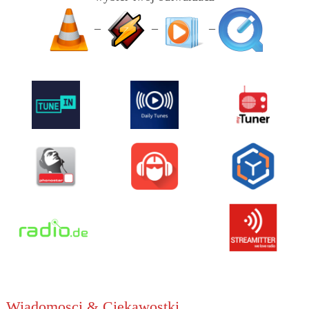
–
–
–
Wiadomosci & Ciekawostki